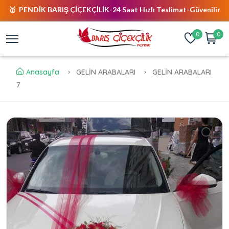
🥇 PENDİK BARIŞ ÇİÇEKÇİLİK-24 Saat Hızlı Teslimat-Güvenilir
Alışveriş-Acil Çiçek İletişim Tel : 0531 243 02 79 Whatsapp: 0531
0
0
243 02 79 😎
Anasayfa
GELİN ARABALARI
GELİN ARABALARI
7